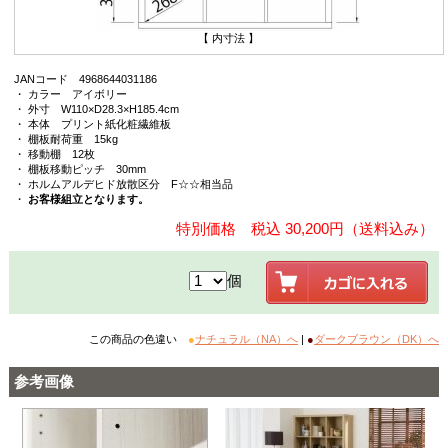
【 内寸法 】
JANコード 4968644031186
・ カラー アイボリー
・ 外寸 W110×D28.3×H185.4cm
・ 本体 プリント紙化粧繊維板
・ 棚板耐荷重 15kg
・ 移動棚 12枚
・ 棚板移動ピッチ 30mm
・ ホルムアルデヒド放散区分 F☆☆相当品
・
お客様組立となります。
特別価格 税込 30,200円（送料込み）
個
この商品の色違い
●
ナチュラル（NA）へ
|
●
ダークブラウン（DK）へ
参考画像