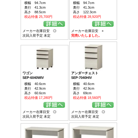
横幅 94.7cm
横幅 94.7cm
奥行 41.3cm
奥行 41.3cm
高さ 88.5cm
高さ 122.3cm
税込特価 25,700円
税込特価 28,920円
メーカー在庫目安 ◎
メーカー在庫目安 ×
次回入荷予定 未定
完売いたしました。
ワゴン
アンダーチェスト
SEP-6040WIV
SEP-7040HIV
横幅 40.6cm
横幅 40.6cm
奥行 42.9cm
奥行 42.9cm
高さ 60.6cm
高さ 69cm
税込特価 17,280円
税込特価 18,560円
メーカー在庫目安 ◎
メーカー在庫目安 ◎
次回入荷予定 未定
次回入荷予定 未定