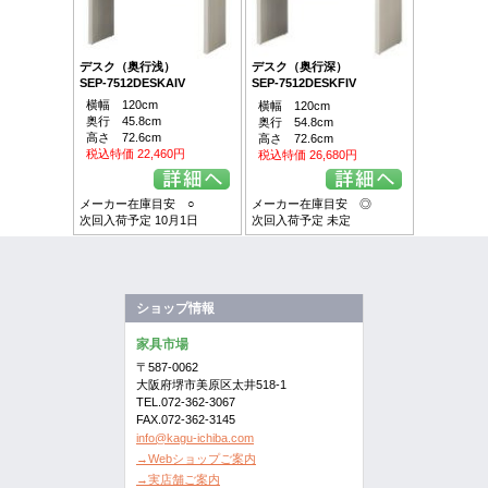
デスク（奥行浅）
デスク（奥行深）
SEP-7512DESKAIV
SEP-7512DESKFIV
横幅 120cm
横幅 120cm
奥行 45.8cm
奥行 54.8cm
高さ 72.6cm
高さ 72.6cm
税込特価 22,460円
税込特価 26,680円
メーカー在庫目安 ○
メーカー在庫目安 ◎
次回入荷予定 10月1日
次回入荷予定 未定
ショップ情報
家具市場
〒587-0062
大阪府堺市美原区太井518-1
TEL.072-362-3067
FAX.072-362-3145
info@kagu-ichiba.com
→Webショップご案内
→実店舗ご案内