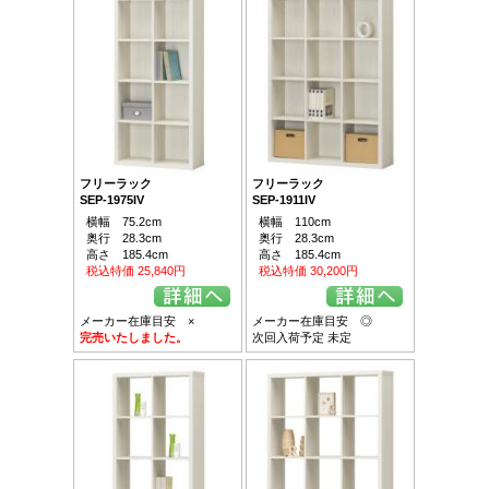
フリーラック
フリーラック
SEP-1975IV
SEP-1911IV
横幅 75.2cm
横幅 110cm
奥行 28.3cm
奥行 28.3cm
高さ 185.4cm
高さ 185.4cm
税込特価 25,840円
税込特価 30,200円
メーカー在庫目安 ×
メーカー在庫目安 ◎
完売いたしました。
次回入荷予定 未定