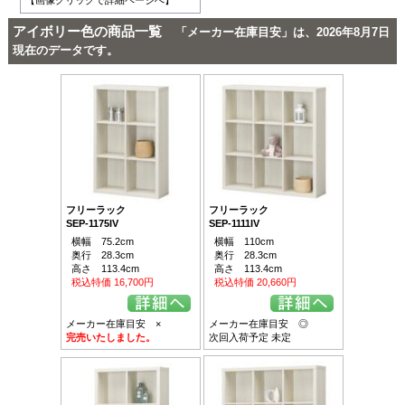
【画像クリックで詳細ページへ】
アイボリー色の商品一覧
「メーカー在庫目安」は、2026年8月7日
現在のデータです。
フリーラック
フリーラック
SEP-1175IV
SEP-1111IV
横幅 75.2cm
横幅 110cm
奥行 28.3cm
奥行 28.3cm
高さ 113.4cm
高さ 113.4cm
税込特価 16,700円
税込特価 20,660円
メーカー在庫目安 ×
メーカー在庫目安 ◎
完売いたしました。
次回入荷予定 未定