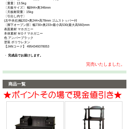
〔重量〕13.5kg
〔天板サイズ〕 幅844×奥346mm
〔天板耐荷重〕15kg
〔引出し内寸〕
(左中央右)幅202×奥244×高78mm ゴムストッパー付
〔脚下オープン部〕幅730×奥233×最小高530(最大高560)mm
表面素材 マホガニー
本体素材 ＭＤＦマホガニー
色 アンバーブラック
塗装 ポリウレタン
【JANコード】 4954349378053
・
完成品でお届けします。
完売いたしました。
商品一覧