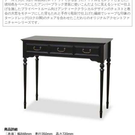
琥珀色をベースにしたアンバーブラック塗装に使いこんだように見えるシャビー仕上
げを施したプライベートルーム向けアンティーククラシカルデザインのチェストと教
会の大窓をモチーフにした背もたれと手作り彫刻で仕上げた繊細でシャープな印象の
ターンドレッグ(ロクロ脚)のチェアを合わせたこだわりのオリジナルアクセントファ
ニチャーシリーズです。
商品詳細
〔本体〕幅848mm 奥行350mm 高さ720mm