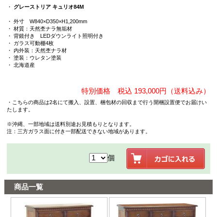
・
グレーストリア キュリオ84M
・ 外寸 W840×D350×H1,200mm
・ 材質：天然杢ナラ無垢材
・ 背鏡付き LEDダウンライト照明付き
・ ガラス可動棚4枚
・ 内外装：天然杢ナラ材
・ 塗装：ウレタン塗装
・ 北海道産
特別価格 税込 193,000円（送料込み）
・こちらの商品は2名にて搬入、設置、梱包材の回収まで行う開梱設置便でお届けい
たします。
※沖縄、一部地域は送料別途お見積もりとなります。
注：三方ガラス面に付き一部配送できない地域があります。
個
商品一覧