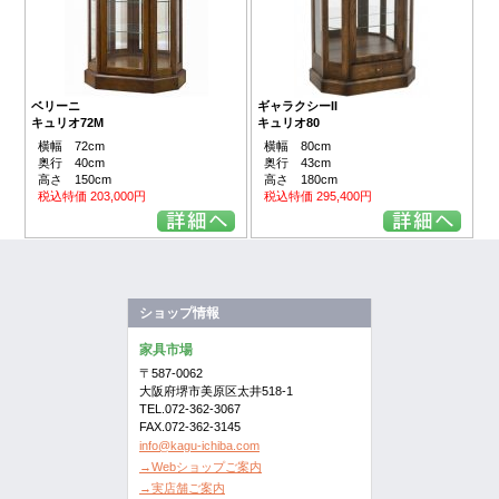
ベリーニ
ギャラクシーII
キュリオ72M
キュリオ80
横幅 72cm
横幅 80cm
奥行 40cm
奥行 43cm
高さ 150cm
高さ 180cm
税込特価 203,000円
税込特価 295,400円
ショップ情報
家具市場
〒587-0062
大阪府堺市美原区太井518-1
TEL.072-362-3067
FAX.072-362-3145
info@kagu-ichiba.com
→Webショップご案内
→実店舗ご案内