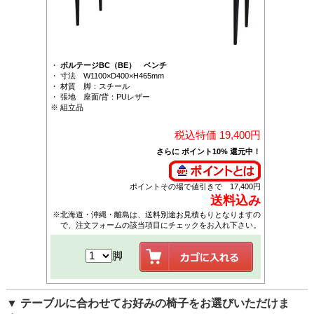
・
ボルテージBC（BE） ベンチ
・ 寸法 W1100×D400×H465mm
・ 材質 脚：スチール
・ 張地 座面/背：PUレザー
※ 組立品
税込特価 19,400円
さらに ポイント10% 還元中！
ポイントその場で値引きで 17,400円
送料込み
※北海道・沖縄・離島は、送料別途お見積もりとなりますの
で、注文フォームの該当項目にチェックをお入れ下さい。
脚
▼ テーブルに合わせてお好みの椅子をお選びいただけま