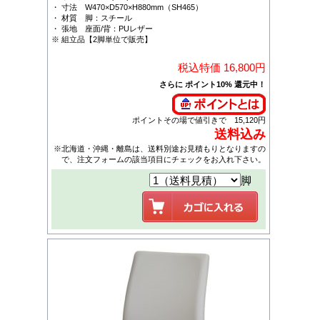
・ 寸法 W470×D570×H880mm（SH465）
・ 材質 脚：スチール
・ 張地 座面/背：PUレザー
※ 組立品【2脚単位で販売】
税込特価 16,800円
さらに ポイント10% 還元中！
ポイントその場で値引きで 15,120円
送料込み
※北海道・沖縄・離島は、送料別途お見積もりとなりますの
で、注文フォームの該当項目にチェックをお入れ下さい。
脚