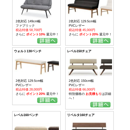
2色対応 149cm幅
2色対応 129.5cm幅
ファブリック
PVCレザー
税込特価 58,700円
税込特価 45,000円
さらに
ポイント10%
還元中！
さらに
ポイント20%
還元中！
ウォルト130ベンチ
レベル150チェア
2色対応 129.5cm幅
2色対応 150cm幅
PVCレザー
PVCレザー
税込特価 28,000円
税込特価 66,000円
さらに
ポイント20%
還元中！
特別価格の
お見積もり
は詳細
へ！
レベル160ベンチ
リベルタ160チェア