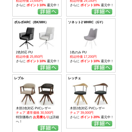
税込特価 23,650円
税込特価 29,150円
さらに
ポイント10%
還元中！
さらに
ポイント10%
還元中！
ボルボARC（BK/WH）
ソネット2 WHRC（GY）
2色対応 PU
1色のみ PU
税込特価 25,850円
税込特価 17,200円
さらに
ポイント10%
還元中！
さらに
ポイント10%
還元中！
レブル
レッチェ
木部2色対応 PVCレザー
木部2色対応 PVCレザー
チェア 通常価格 30,500円
チェア 39,000円
特別価格の
お見積もり
は詳細
さらに
ポイント20%
還元中！
へ！