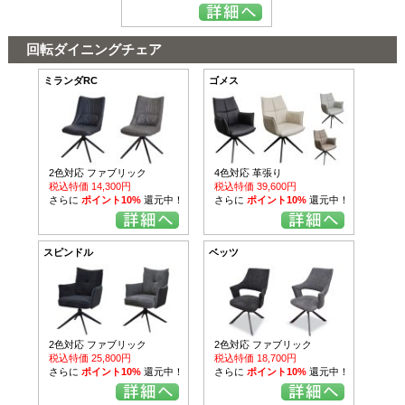
回転ダイニングチェア
ミランダRC
ゴメス
2色対応 ファブリック
4色対応 革張り
税込特価 14,300円
税込特価 39,600円
さらに
ポイント10%
還元中！
さらに
ポイント10%
還元中！
スピンドル
ベッツ
2色対応 ファブリック
2色対応 ファブリック
税込特価 25,800円
税込特価 18,700円
さらに
ポイント10%
還元中！
さらに
ポイント10%
還元中！