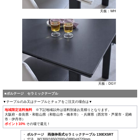
天板：WH
天板：DGY
■ボルテージ セラミックテーブル
▼テーブルのみ又はテーブルとチェアをご注文の場合は▼
地域限定送料無料
※下記地域以外は送料別途お見積りとなります。
大阪府・奈良県・和歌山県（和歌山市・橋本市）・兵庫県（西宮市・芦屋市・尼崎
市・伊丹市）
ポイント10%
その場で還元！
・
ボルテージ 両側伸長式セラミックテーブル 130EXSRT
・ 寸法 W1300/1650/2000×D880×H720mm