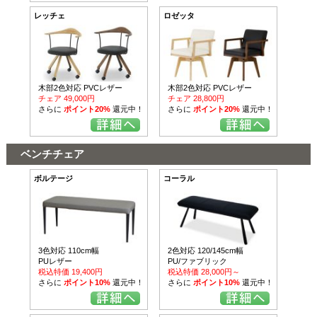
レッチェ
ロゼッタ
木部2色対応 PVCレザー
木部2色対応 PVCレザー
チェア 49,000円
チェア 28,800円
さらに
ポイント20%
還元中！
さらに
ポイント20%
還元中！
ベンチチェア
ボルテージ
コーラル
3色対応 110cm幅
2色対応 120/145cm幅
PUレザー
PU/ファブリック
税込特価 19,400円
税込特価 28,000円～
さらに
ポイント10%
還元中！
さらに
ポイント10%
還元中！