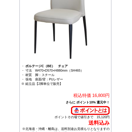
・
ボルテージC（BE） チェア
・ 寸法 W470×D570×H880mm（SH465）
・ 材質 脚：スチール
・ 張地 座面/背：PUレザー
※ 組立品【2脚単位で販売】
税込特価 16,800円
さらに ポイント10% 還元中！
ポイントその場で値引きで 15,120円
送料込み
※北海道・沖縄・離島は、送料別途お見積もりとなりますの