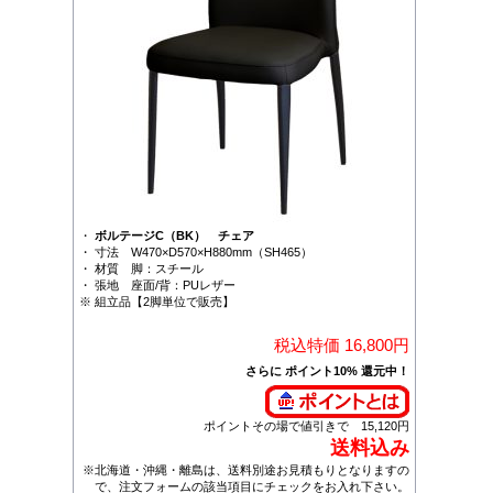
・
ボルテージC（BK） チェア
・ 寸法 W470×D570×H880mm（SH465）
・ 材質 脚：スチール
・ 張地 座面/背：PUレザー
※ 組立品【2脚単位で販売】
税込特価 16,800円
さらに ポイント10% 還元中！
ポイントその場で値引きで 15,120円
送料込み
※北海道・沖縄・離島は、送料別途お見積もりとなりますの
で、注文フォームの該当項目にチェックをお入れ下さい。