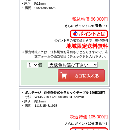
・厚さ 約11mm
・ 脚間：965/1395/1825
税込特価 96,000
円
さらに ポイント10% 還元中！
ポイントその場で値引きで 86,400円
地域限定送料無料
※限定地域以外は、送料別途お見積もりとなりますので、注
文フォームの該当項目にチェックをお入れ下さい。
個
・
ボルテージ 両側伸長式セラミックテーブル 140EXSRT
・ 寸法 W1450/1800/2150×D880×H720mm
・厚さ 約11mm
・ 脚間：1115/1545/1975
税込特価 105,000
円
さらに ポイント10% 還元中！