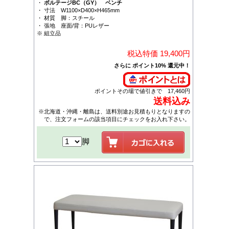
・
ボルテージBC（GY） ベンチ
・ 寸法 W1100×D400×H465mm
・ 材質 脚：スチール
・ 張地 座面/背：PUレザー
※ 組立品
税込特価 19,400円
さらに ポイント10% 還元中！
ポイントその場で値引きで 17,460円
送料込み
※北海道・沖縄・離島は、送料別途お見積もりとなりますの
で、注文フォームの該当項目にチェックをお入れ下さい。
脚