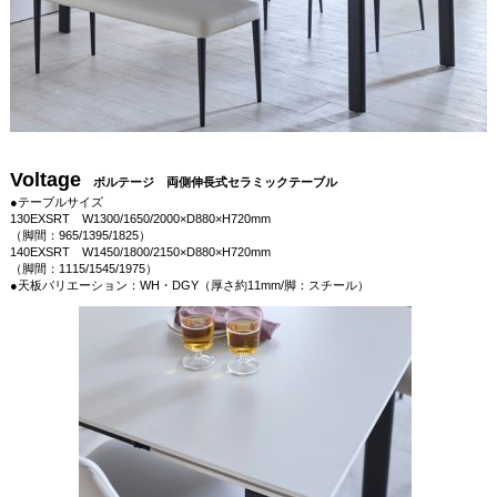
Voltage
ボルテージ 両側伸長式セラミックテーブル
●テーブルサイズ
130EXSRT W1300/1650/2000×D880×H720mm
（脚間：965/1395/1825）
140EXSRT W1450/1800/2150×D880×H720mm
（脚間：1115/1545/1975）
●天板バリエーション：WH・DGY（厚さ約11mm/脚：スチール）