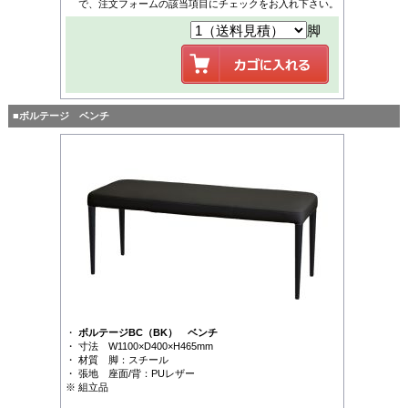
で、注文フォームの該当項目にチェックをお入れ下さい。
脚
■ボルテージ ベンチ
・
ボルテージBC（BK） ベンチ
・ 寸法 W1100×D400×H465mm
・ 材質 脚：スチール
・ 張地 座面/背：PUレザー
※ 組立品