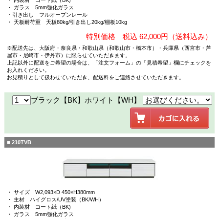
・ ガラス 5mm強化ガラス
・引き出し フルオープンレール
・ 天板耐荷重 天板80kg/引き出し20kg/棚板10kg
特別価格 税込 62,000円（送料込み）
※配送先は、大阪府・奈良県・和歌山県（和歌山市・橋本市）・兵庫県（西宮市・芦
屋市・尼崎市・伊丹市）に限らせていただきます。
上記以外に配送をご希望の場合は、「注文フォーム」の「見積希望」欄にチェックを
お入れください。
お見積りとして扱わせていただき、配送料をご連絡させていただきます。
ブラック【BK】ホワイト【WH】
■ 210TVB
・ サイズ W2,093×D 450×H380mm
・ 主材 ハイグロス/UV塗装（BK/WH）
・ 内装材 コート紙（BK)
・ ガラス 5mm強化ガラス