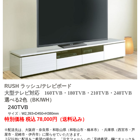
RUSH ラッシュ/テレビボード
大型テレビ対応 160TVB・180TVB・210TVB・240TVB
選べる2色（BK/WH）
240TVB
サイズ：W2,393×D450×H380mm
特別価格 税込 78,000円（送料込み）
※配送先は、大阪府・奈良県・和歌山県（和歌山市・橋本市）・兵庫県（西宮市・芦
屋市・尼崎市・伊丹市）に限らせていただきます。
上記以外に配送をご希望の場合は、「注文フォーム」の「見積希望」欄にチェックを