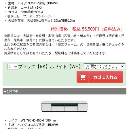
・ 主材 ハイグロス/UV塗装（BK/WH）
・ 内装材 コート紙（BK)
・ ガラス 5mm強化ガラス
・引き出し フルオープンレール
・ 天板耐荷重 天板80kg/引き出し20kg/棚板10kg
特別価格 税込 55,500円（送料込み）
※配送先は、大阪府・奈良県・和歌山県（和歌山市・橋本市）・兵庫県（西宮市・芦
屋市・尼崎市・伊丹市）に限らせていただきます。
上記以外に配送をご希望の場合は、「注文フォーム」の「見積希望」欄にチェックを
お入れください。
お見積りとして扱わせていただき、配送料をご連絡させていただきます。
ブラック【BK】ホワイト【WH】
■ 180TVB
・ サイズ W1,793×D 450×H380mm
・ 主材 ハイグロス/UV塗装（BK/WH）
・ 内装材 コート紙（BK)