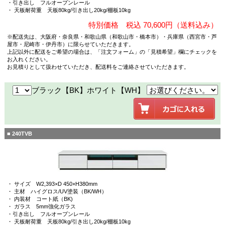
・引き出し フルオープンレール
・ 天板耐荷重 天板80kg/引き出し20kg/棚板10kg
特別価格 税込 70,600円（送料込み）
※配送先は、大阪府・奈良県・和歌山県（和歌山市・橋本市）・兵庫県（西宮市・芦
屋市・尼崎市・伊丹市）に限らせていただきます。
上記以外に配送をご希望の場合は、「注文フォーム」の「見積希望」欄にチェックを
お入れください。
お見積りとして扱わせていただき、配送料をご連絡させていただきます。
ブラック【BK】ホワイト【WH】
■ 240TVB
・ サイズ W2,393×D 450×H380mm
・ 主材 ハイグロス/UV塗装（BK/WH）
・ 内装材 コート紙（BK)
・ ガラス 5mm強化ガラス
・引き出し フルオープンレール
・ 天板耐荷重 天板80kg/引き出し20kg/棚板10kg