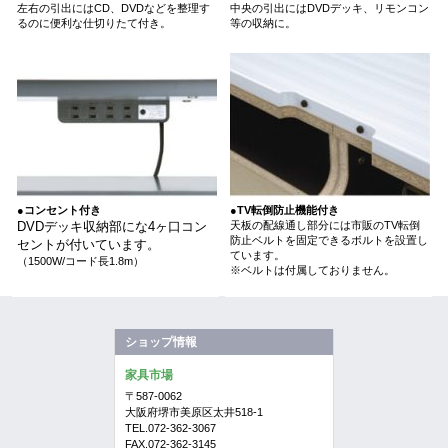
左右の引出にはCD、DVDなどを整理す
中央の引出にはDVDデッキ、リモンコン
るのに便利な仕切りたて付き。
等の収納に。
●コンセント付き
●TV転倒防止機能付き
DVDデッキ収納部にな4ヶ口コン
天板の配線通し部分には市販のTV転倒
防止ベルトを固定できるボルトを設置し
セントが付いています。
ています。
（1500W/コード長1.8m）
※ベルトは付属しておりません。
ショップ情報
家具市場
〒587-0062
大阪府堺市美原区太井518-1
TEL.072-362-3067
FAX.072-362-3145