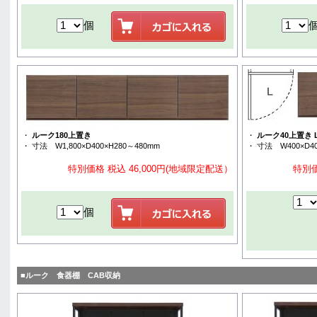
個
・
ルーク180上置き
・
ルーク40上置き L
・ 寸法 W1,800×D400×H280～480mm
・ 寸法 W400×D40
特別価格 税込 46,000円(地域限定配送）
特別価
個
■ルーク 食器棚 CAB収納