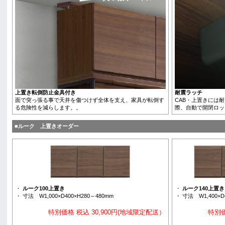
上置き転倒防止金具付き
耐震ラッチ
面で突っ張る事で天井を傷つけず全体を支え、家具が転倒す
CAB・上置きには
る危険性を減らします。。
際、自動で開閉ロッ
■ルーク 上置きオーダー
・
ルーク100上置き
・
ルーク140上置き
・ 寸法 W1,000×D400×H280～480mm
・ 寸法 W1,400×D
特別価格 税込 30,900円(地域限定配送）
特別価