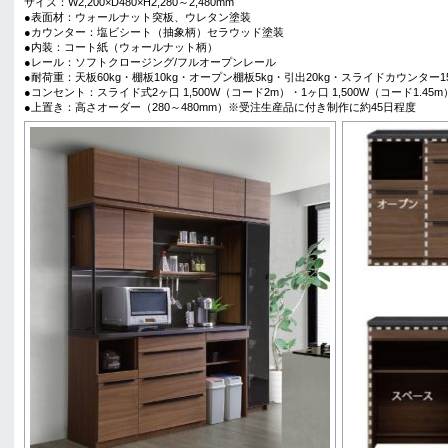
サイズ：W2,200×D480×H2,280～2,480mm
●表面材：ウォールナット突板、ウレタン塗装
●カウンター：塩ビシート（抽象柄）セラウッド塗装
●内装：コート紙（ウォールナット柄）
●レール：ソフトクロージング/フルオープンレール
●耐荷重：天板60kg・棚板10kg・オープン棚板5kg・引出20kg・スライドカウンター15
●コンセント：スライド式2ヶ口 1,500W（コード2m）・1ヶ口 1,500W（コード1.45m
●上置き：高さオーダー（280～480mm）※受注生産品に付き制作に約45日程度