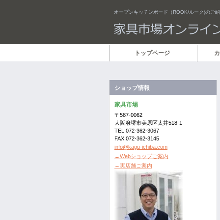
オープンキッチンボード（ROOK/ルーク)のご
トップページ
カ
ショップ情報
家具市場
〒587-0062
大阪府堺市美原区太井518-1
TEL.072-362-3067
FAX.072-362-3145
info@kagu-ichiba.com
→Webショップご案内
→実店舗ご案内