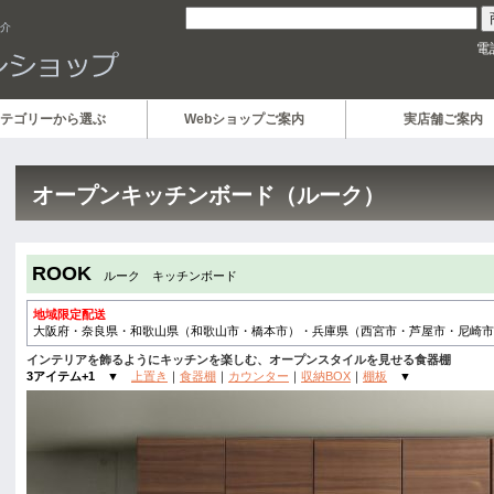
紹介
電
テゴリーから選ぶ
Webショップご案内
実店舗ご案内
オープンキッチンボード（ルーク）
ROOK
ルーク キッチンボード
地域限定配送
大阪府・奈良県・和歌山県（和歌山市・橋本市）・兵庫県（西宮市・芦屋市・尼崎市
インテリアを飾るようにキッチンを楽しむ、オープンスタイルを見せる食器棚
3アイテム+1
▼
上置き
｜
食器棚
｜
カウンター
｜
収納BOX
｜
棚板
▼