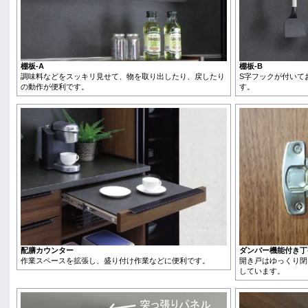
棚板-A
棚板-B
調味料などをスッキリ見せて、物を取り出したり、戻したり
S字フックが付いて
の動作が便利です。
す。
配膳カウンター
ダンバー機能付き丁
作業スペースを拡張し、盛り付け作業などに便利です。
開き戸はゆっくり閉
しています。