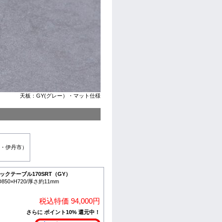
天板：GY(グレー）・マット仕様
・伊丹市）
ックテーブル170SRT（GY）
D850×H720/厚さ約11mm
税込特価 94,000円
さらに ポイント10% 還元中！