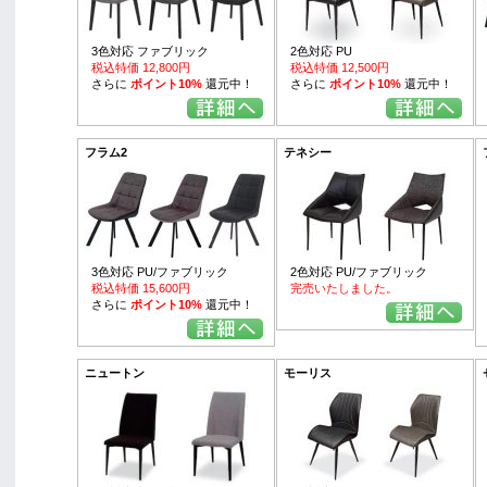
3色対応 ファブリック
2色対応 PU
税込特価 12,800円
税込特価 12,500円
さらに
ポイント10%
還元中！
さらに
ポイント10%
還元中！
フラム2
テネシー
3色対応 PU/ファブリック
2色対応 PU/ファブリック
税込特価 15,600円
完売いたしました。
さらに
ポイント10%
還元中！
ニュートン
モーリス