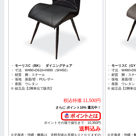
・
モーリスC（BK） ダイニングチェア
・
モーリスC（G
・ 寸法 W480×D610×H890（SH450）
・ 寸法 W480×D6
・ 材質 脚：スチール
・ 材質 脚：ス
・ 張地 座面/背：PUレザー
・ 張地 座面/背：
・ 座面 ウレタン
・ 座面 ウレタン
※ 組立品【2脚単位で販売】
※ 組立品【2脚単
税込特価 11,500円
さらに ポイント10% 還元中！
ポイントその場で値引きで 10,350円
送料込み
※北海道・沖縄・離島は、送料別途お見積もりとなりますの
※北海道・沖縄・