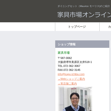
ダイニングセット（Maurice モーリス)のご紹介
トップページ
カ
ショップ情報
家具市場
〒587-0062
大阪府堺市美原区太井518-1
TEL.072-362-3067
FAX.072-362-3145
info@kagu-ichiba.com
→Webショップご案内
→実店舗ご案内