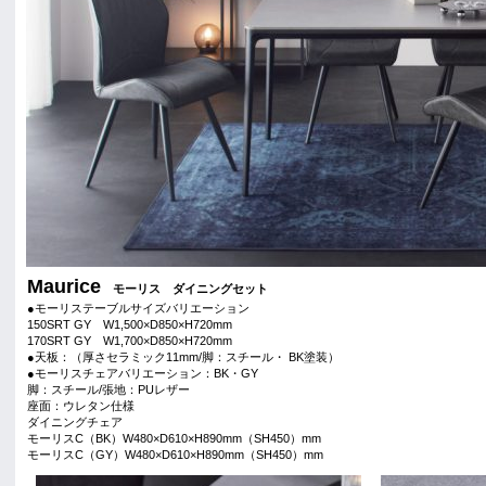
Maurice
モーリス ダイニングセット
●モーリステーブルサイズバリエーション
150SRT GY W1,500×D850×H720mm
170SRT GY W1,700×D850×H720mm
●天板：（厚さセラミック11mm/脚：スチール・ BK塗装）
●モーリスチェアバリエーション：BK・GY
脚：スチール/張地：PUレザー
座面：ウレタン仕様
ダイニングチェア
モーリスC（BK）W480×D610×H890mm（SH450）mm
モーリスC（GY）W480×D610×H890mm（SH450）mm