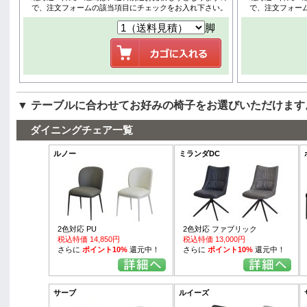
で、注文フォームの該当項目にチェックをお入れ下さい。
で、注文フォー
脚
▼ テーブルに合わせてお好みの椅子をお選びいただけます
ダイニングチェア一覧
ルノー
ミランダDC
2色対応 PU
2色対応 ファブリック
税込特価 14,850円
税込特価 13,000円
さらに
ポイント10%
還元中！
さらに
ポイント10%
還元中！
サーブ
ルイーズ