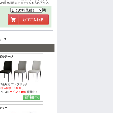
ムの該当項目にチェックをお入れ下さい。
脚
。▼
ボルテージ
2色対応 ファブリック
税込特価 16,800円
さらに
ポイント10%
還元中！
サマー