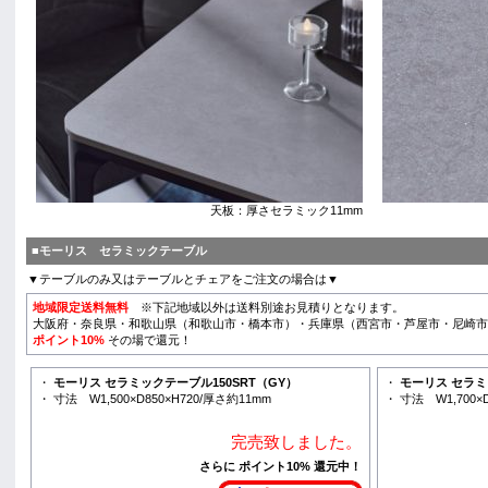
天板：厚さセラミック11mm
■モーリス セラミックテーブル
▼テーブルのみ又はテーブルとチェアをご注文の場合は▼
地域限定送料無料
※下記地域以外は送料別途お見積りとなります。
大阪府・奈良県・和歌山県（和歌山市・橋本市）・兵庫県（西宮市・芦屋市・尼崎市
ポイント10%
その場で還元！
・
モーリス セラミックテーブル150SRT（GY）
・
モーリス セラミ
・ 寸法 W1,500×D850×H720/厚さ約11mm
・ 寸法 W1,700×
完売致しました。
さらに ポイント10% 還元中！