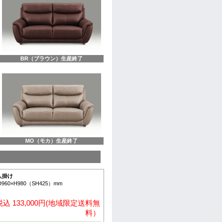
BR（ブラウン）生産終了
MO（モカ）生産終了
人掛け
D960×H980（SH425）mm
込 133,000円(地域限定送料無
料）