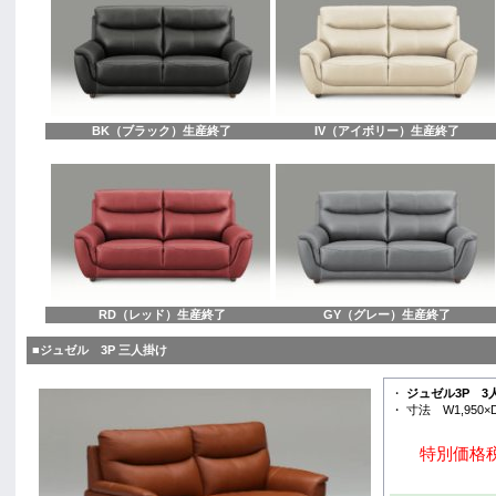
BK（ブラック）生産終了
IV（アイボリー）生産終了
RD（レッド）生産終了
GY（グレー）生産終了
■ジュゼル 3P 三人掛け
・
ジュゼル3P 3
・ 寸法 W1,950×
特別価格税