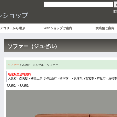
電
テゴリーから選ぶ
Webショップご案内
実店舗ご案内
ソファー（ジュゼル）
ソファー
> Juzer ジュゼル ソファー
地域限定送料無料
大阪府・奈良県・和歌山県（和歌山市・橋本市）・兵庫県（西宮市・芦屋市・尼崎市
3人掛け・2人掛け