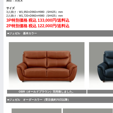
脚部：天然木
サイズ
3人掛け：W1,950×D960×H980（SH425）mm
2人掛け：W1,720×D960×H980（SH425）mm
3P特別価格 税込 133,000円/送料込
2P特別価格 税込 122,000円/送料込
■ジュゼル 基本カラー
OBR（オールドブラウン）完売致しました。
■ジュゼル オーダーカラー（受注後約70日以降）