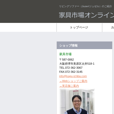
リビングソファー（Juzer/ジュゼル）のご紹介
トップページ
カ
ショップ情報
家具市場
〒587-0062
大阪府堺市美原区太井518-1
TEL.072-362-3067
FAX.072-362-3145
info@kagu-ichiba.com
→Webショップご案内
→実店舗ご案内