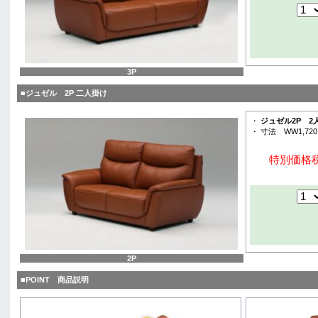
3P
■ジュゼル 2P 二人掛け
・
ジュゼル2P 2
・ 寸法 WW1,720
特別価格税
2P
■POINT 商品説明