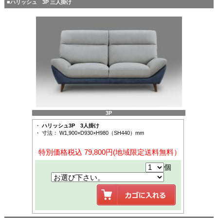
■ハリッシュ 3P 三人掛け
3P
・
ハリッシュ3P 3人掛け
・ 寸法： W1,900×D930×H980（SH440）mm
特別価格税込 79,800円(地域限定送料無料）
個