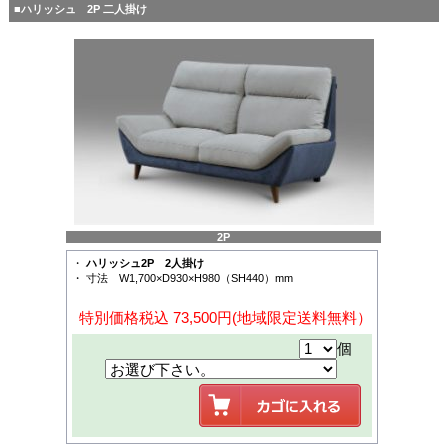
■ハリッシュ 2P 二人掛け
2P
・
ハリッシュ2P 2人掛け
・ 寸法 W1,700×D930×H980（SH440）mm
特別価格税込 73,500円(地域限定送料無料）
個