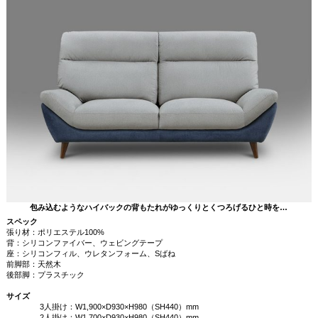
包み込むようなハイバックの背もたれがゆっくりとくつろげるひと時を…
スペック
張り材：ポリエステル100%
背：シリコンファイバー、ウェビングテープ
座：シリコンフィル、ウレタンフォーム、Sばね
前脚部：天然木
後部脚：プラスチック
サイズ
3人掛け：W1,900×D930×H980（SH440）mm
2人掛け：W1,700×D930×H980（SH440）mm