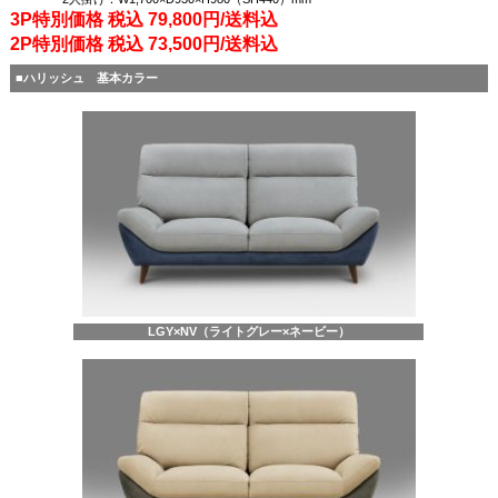
3P特別価格 税込 79,800円/送料込
2P特別価格 税込 73,500円/送料込
■ハリッシュ 基本カラー
LGY×NV（ライトグレー×ネービー）